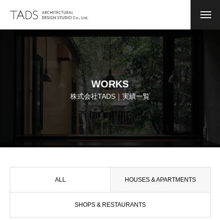
NEWS
お知らせ
COMPANY
会社案内
WORKS
MESSAGE
株式会社TADS｜実績一覧
PROFILE
BIOGRAPHY
WORKS
実績集
ALL
HOUSES & APARTMENTS
CONVERSION
用途変更
SHOPS & RESTAURANTS
WORK FLOW
設計及び監理の流れ