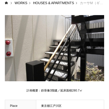
WORKS
HOUSES & APARTMENTS
カーサM（ギャラリーカフェ＆共同住宅）
RECRUIT
採用情報
CONTACT
お問い合わせ
COMPANY
WORKS
CONVERSION
RECRUIT
計画概要：鉄骨像3階建／延床面積280.7㎡
Place
東京都江戸川区