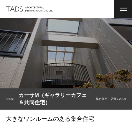
NEWS
お知らせ
COMPANY
会社案内
MESSAGE
PROFILE
BIOGRAPHY
カーサM（ギャラリーカフェ
WORKS
実績集
集合住宅・店舗 / 2005
HOUSE
＆共同住宅）
CONVERSION
用途変更
大きなワンルームのある集合住宅
WORK FLOW
設計及び監理の流れ