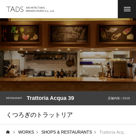
NEWS
お知らせ
COMPANY
会社案内
MESSAGE
PROFILE
BIOGRAPHY
Trattoria Acqua 39
店舗内装 / 2019
RESTAURANT
WORKS
実績集
くつろぎのトラットリア
CONVERSION
用途変更
WORK FLOW
設計及び監理の流れ
WORKS
SHOPS & RESTAURANTS
Trattoria Acqua 39