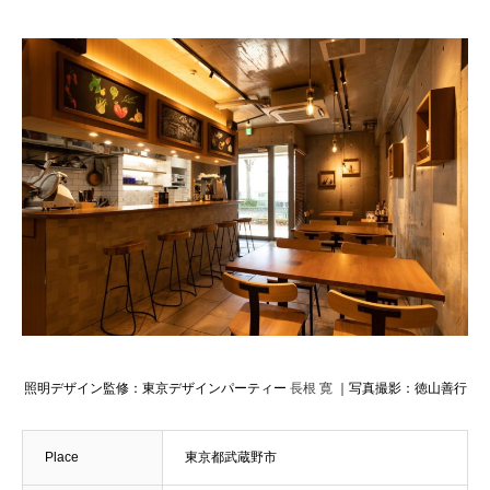
RECRUIT
採用情報
CONTACT
お問い合わせ
COMPANY
WORKS
CONVERSION
RECRUIT
照明デザイン監修：東京デザインパーティー
長根 寛
｜写真撮影：徳山善行
Place
東京都武蔵野市