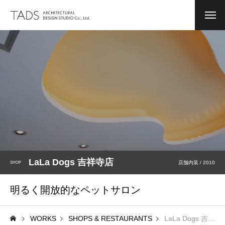
NEWS
お知らせ
COMPANY
会社案内
MESSAGE
PROFILE
BIOGRAPHY
LaLa Dogs 吉祥寺店
店舗内装 / 2010
SHOP
WORKS
実績集
明るく開放的なペットサロン
CONVERSION
用途変更
WORK FLOW
設計及び監理の流れ
WORKS
SHOPS & RESTAURANTS
LaLa Dogs 吉祥寺店